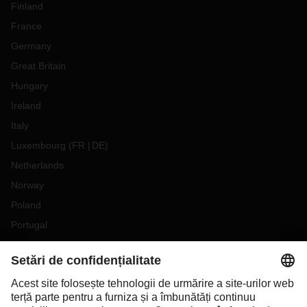
Finland
France
Germany
Great Britain
Hungary
Ireland
Italy
Luxembourg
(
FR
DE
)
Netherlands
Norway
Poland
Portugal
Romania
Slovakia
Spain
Sweden