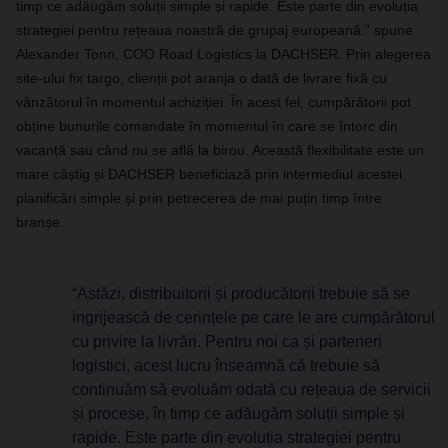
timp ce adăugăm soluții simple și rapide. Este parte din evoluția
strategiei pentru rețeaua noastră de grupaj europeană.” spune
Alexander Tonn, COO Road Logistics la DACHSER. Prin alegerea
site-ului fix targo, clienții pot aranja o dată de livrare fixă cu
vânzătorul în momentul achiziției. În acest fel, cumpărătorii pot
obține bunurile comandate în momentul în care se întorc din
vacanță sau când nu se află la birou. Această flexibilitate este un
mare câștig și DACHSER beneficiază prin intermediul acestei
planificări simple și prin petrecerea de mai puțin timp între
branșe.
“Astăzi, distribuitorii și producătorii trebuie să se
ingrijească de cerințele pe care le are cumpărătorul
cu privire la livrări. Pentru noi ca și parteneri
logistici, acest lucru înseamnă că trebuie să
continuăm să evoluăm odată cu rețeaua de servicii
și procese, în timp ce adăugăm soluții simple și
rapide. Este parte din evoluția strategiei pentru