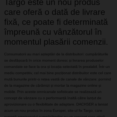
Targo este un nou produs
care oferă o dată de livrare
fixă, ce poate fi determinată
împreună cu vânzătorul în
momentul plasării comenzii.
Consumatorii au mari așteptări de la distribuitori: cumpărăturile
se desfășoară în orice moment doresc și livrarea produselor
comandate se face la ora și locația selectată în prealabil. Într-un
mediu competitiv, cel mai bine poziționat distribuitor este cel care
mută bunurile printr-o rețea vastă de canale de vânzare: pornind
de la magazine de cărămizi și mortar la magazine online și
mobile. Prin aceste omnicanale sofisticate se realizează un
concept de vânzare cu o performanță înaltă către lanțut de
aprovizionare cu o flexibilitate de adaptare. DACHSER a lansat
acum un nou produs în zona Europei, site-ul fix Targo, care
suportă omnicanalul cumpărătorilor cu un concept care oferă