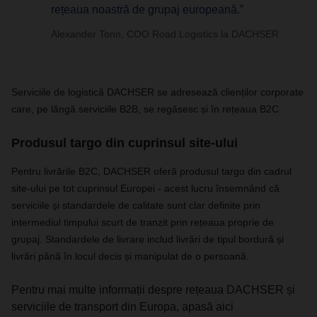
rețeaua noastră de grupaj europeană.”
Alexander Tonn, COO Road Logistics la DACHSER
Serviciile de logistică DACHSER se adresează clienților corporate
care, pe lângă serviciile B2B, se regăsesc și în rețeaua B2C.
Produsul targo din cuprinsul site-ului
Pentru livrările B2C, DACHSER oferă produsul targo din cadrul
site-ului pe tot cuprinsul Europei - acest lucru însemnând că
serviciile și standardele de calitate sunt clar definite prin
intermediul timpului scurt de tranzit prin rețeaua proprie de
grupaj. Standardele de livrare includ livrări de tipul bordură și
livrări până în locul decis și manipulat de o persoană.
Pentru mai multe informații despre rețeaua DACHSER și
serviciile de transport din Europa, apasă aici