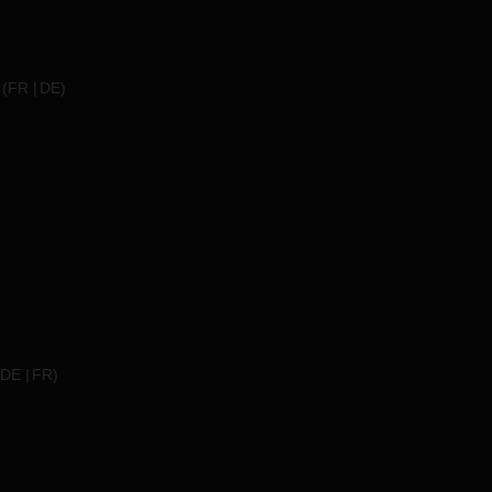
(
FR
DE
)
DE
FR
)