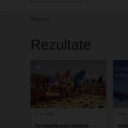
189
Intrări
Rezultate
3
19.06.2026
18.06
Re-umidificarea mlaștinii -
And