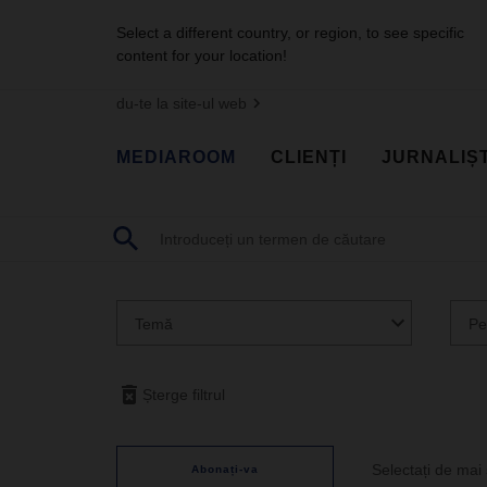
Select a different country, or region, to see specific
content for your location!
du-te la site-ul web
MEDIAROOM
CLIENȚI
JURNALIȘT
Temă
Pe
Șterge filtrul
Selectați de mai s
Abonați-va