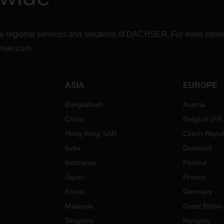
r the regional services and solutions of DACHSER. For more in
hser.com
ASIA
EUROPE
Bangladesh
Austria
China
Belgium
(
FR
Hong Kong SAR
Czech Repub
India
Denmark
Indonesia
Finland
Japan
France
Korea
Germany
Malaysia
Great Britain
Singpore
Hungary