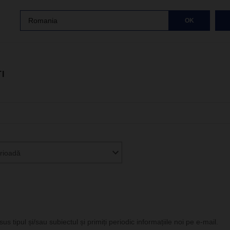
Romania
OK
I
rioadă
us tipul și/sau subiectul și primiți periodic informațiile noi pe e-mail.