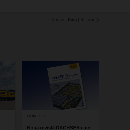
Sortare:
Data
|
Relevanţă
20.05.2026
Noua revistă DACHSER este