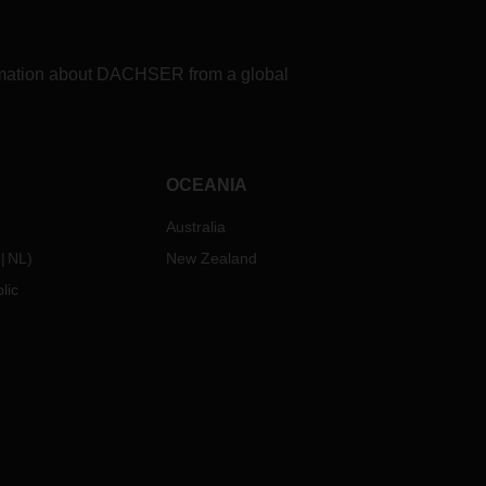
formation about DACHSER from a global
OCEANIA
Australia
NL
)
New Zealand
lic