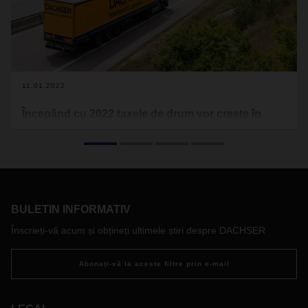
11.01.2022
Începând cu 2022 taxele de drum vor crește în
Austria
Guvernul austriac a majorat taxa de drum prin lege
începând cu 1 ianuarie 2022. Trebuie să integrăm
modificarea în tarifele de taxare ale DACHSER care vor fi
valabile de la 1 ianuarie 2022. Desigur, vom pune la
BULETIN INFORMATIV
dispoziția clienții noștri noile tarife de taxare.
Dacă aveți nevoie de informații suplimentare sau aveți
Înscrieți-vă acum și obțineți ultimele știri despre DACHSER
întrebări, vă rugăm să contactați persoana dumneavoastră
de contact de la DACHSER.
Abonați-vă la aceste filtre prin e-mail