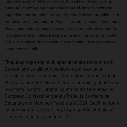
împotriva avertismentelor politice. Într-adevăr, acest lucru ar
putea aduce împreună potențiale beneficii, inclusiv reziliență
împotriva unor anumite întreruperi precum și la oportunități de a
promova un comerț integrat în acest sistem și această economie.
Aceste elemente trebuie să fie construite pe un fond comun de
încredere și deschidere, transparență și comunicare. Un spațiu
larg și diversificat de conexiuni nu va fi obținut fără colaborare,
spune acest studiu.
Timpul aproape expiră, în special pentru economia din
Europa care se află sub presiune ca și rezultat al
recentelor studii economice. În următorii 10 ani, în jur de
85% sau chiar 90% din creșterea economiei globale se va
manifesta în afara Europei, spune Valdis Dombrovskis,
European Comissioner pentru Trade, la Conferița de
Securitate din Munchen în februarie 2024. Dacă ne dorim
să perseverăm și să creștem, să prosperăm, trebuie să
rămânem conectați, spune tot el.