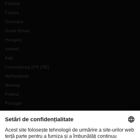
Finland
France
Germany
Great Britain
Hungary
Ireland
Italy
Luxembourg
(
FR
DE
)
Netherlands
Norway
Poland
Portugal
Romania
Slovakia
Spain
Sweden