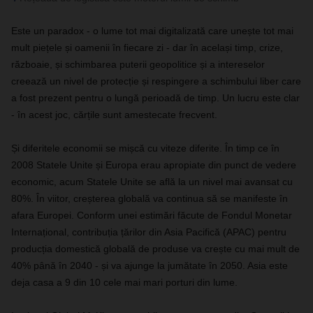
Este un paradox - o lume tot mai digitalizată care unește tot mai
mult piețele și oamenii în fiecare zi - dar în același timp, crize,
războaie, și schimbarea puterii geopolitice și a intereselor
creează un nivel de protecție și respingere a schimbului liber care
a fost prezent pentru o lungă perioadă de timp. Un lucru este clar
- în acest joc, cărțile sunt amestecate frecvent.
Și diferitele economii se mișcă cu viteze diferite. În timp ce în
2008 Statele Unite și Europa erau apropiate din punct de vedere
economic, acum Statele Unite se află la un nivel mai avansat cu
80%. În viitor, creșterea globală va continua să se manifeste în
afara Europei. Conform unei estimări făcute de Fondul Monetar
Internațional, contribuția țărilor din Asia Pacifică (APAC) pentru
producția domestică globală de produse va crește cu mai mult de
40% până în 2040 - și va ajunge la jumătate în 2050. Asia este
deja casa a 9 din 10 cele mai mari porturi din lume.