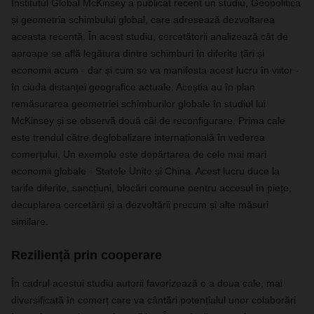
Institutul Global McKinsey a publicat recent un studiu, Geopolitica
și geometria schimbului global, care adresează dezvoltarea
aceasta recentă. În acest studiu, cercetătorii analizează cât de
aproape se află legătura dintre schimburi în diferite țări și
economii acum - dar și cum se va manifesta acest lucru în viitor -
în ciuda distanței geografice actuale. Aceștia au în plan
remăsurarea geometriei schimburilor globale în studiul lui
McKinsey și se observă două căi de reconfigurare. Prima cale
este trendul către deglobalizare internațională în vederea
comerțului. Un exemplu este depărtarea de cele mai mari
economii globale - Statele Unite și China. Acest lucru duce la
tarife diferite, sancțiuni, blocări comune pentru accesul în piețe,
decuplarea cercetării și a dezvoltării precum și alte măsuri
similare.
Reziliență prin cooperare
În cadrul acestui studiu autorii favorizează o a doua cale, mai
diversificată în comerț care va cântări potențialul unor colaborări