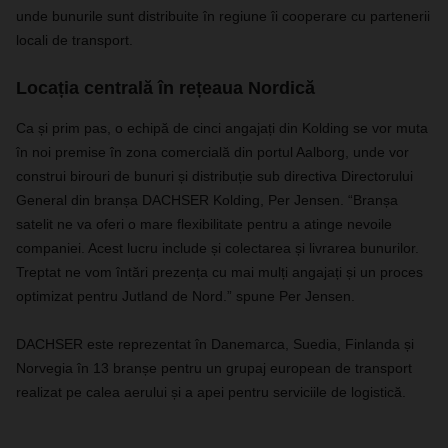
unde bunurile sunt distribuite în regiune îi cooperare cu partenerii
locali de transport.
Locația centrală în rețeaua Nordică
Ca și prim pas, o echipă de cinci angajați din Kolding se vor muta
în noi premise în zona comercială din portul Aalborg, unde vor
construi birouri de bunuri și distribuție sub directiva Directorului
General din branșa DACHSER Kolding, Per Jensen. “Branșa
satelit ne va oferi o mare flexibilitate pentru a atinge nevoile
companiei. Acest lucru include și colectarea și livrarea bunurilor.
Treptat ne vom întări prezența cu mai mulți angajați și un proces
optimizat pentru Jutland de Nord.” spune Per Jensen.
DACHSER este reprezentat în Danemarca, Suedia, Finlanda și
Norvegia în 13 branșe pentru un grupaj european de transport
realizat pe calea aerului și a apei pentru serviciile de logistică.