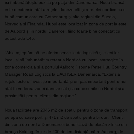
își îmbunătățește poziția pe piața din Danemarca. Noua branșă
este o extensie atât a rețelei daneze cât și a rețelei nordice cu o
bună comunicare cu Gothenburg și alte regiuni din Suedia,
Norvegia și Finalnda. Hubul este localizat în zona de port la este
de Aalbord și în nordul Danercei, fiind foarte bine conectat cu
autostrada E45.
“Abia așteptăm să ne oferim serviciile de logistică și clienților
locali și să îmbunătățim rețeaua Nordică cu locații startegice în
zona comercială și a portului Aalborg.” spune Peter Hut, Country
Manager Road Logistics la DACHSER Danemarca. “Extensia
rețelei este o investiție importantă și un pas important pentru noi -
atât în vederea zonei daneze cât și a conexiunile cu Nordul și a
proximității pentru clienții din regiune.”
Noua facilitate are 2046 m2 de spațiu pentru o zona de transport
pe apă cu șase porți și 471 m2 de spațiu pentru birouri. Clienții
din zona de nord a Danemarcei beneficiază de plecări zilnice din
branșa Kolding, în jur de 200 de km distanță, către Aalborg, de