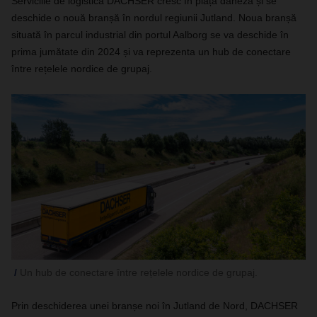
Serviciile de logistică DACHSER cresc în piața daneză și se
deschide o nouă branșă în nordul regiunii Jutland. Noua branșă
situată în parcul industrial din portul Aalborg se va deschide în
prima jumătate din 2024 și va reprezenta un hub de conectare
între rețelele nordice de grupaj.
Un hub de conectare între rețelele nordice de grupaj.
Prin deschiderea unei branșe noi în Jutland de Nord, DACHSER