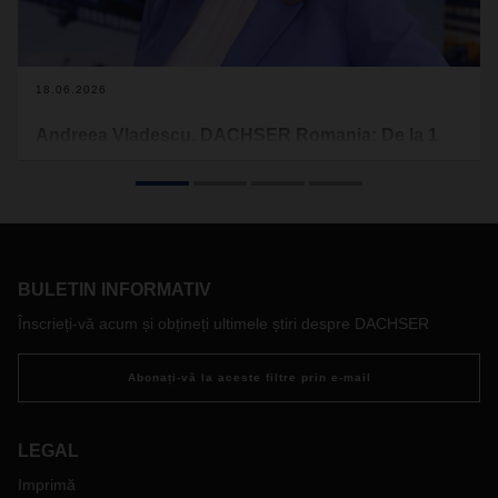
18.06.2026
Andreea Vladescu, DACHSER Romania: De la 1
iulie, devine si mai relevant rolul furnizorilor de
solutii logistice integrate, aliniate standardelor
europene
Logistica europeana se va schimba semnificativ de la 1 iulie,
odata cu aplicarea Pachetului Mobilitate si in cazul
BULETIN INFORMATIV
operatorilor de transport express cu autovehicule cu masa
totala autorizata de peste 2,5 tone folosite in transportul
Înscrieți-vă acum și obțineți ultimele știri despre DACHSER
international. Noile reglementari cresc competitivitatea
solutiilor de grupaj oferite de expeditorii cu retele
Abonați-vă la aceste filtre prin e-mail
paneuropene. Am discutat cu Andreea Vladescu, Branch
Manager European Logistics Brasov si Charter
Representative NCE Romania, DACHSER Romania, despre
LEGAL
impactul noii legislatii asupra pietei locale.
Imprimă
Obligativitatea tahografelor inteligente pentru vehiculele cu