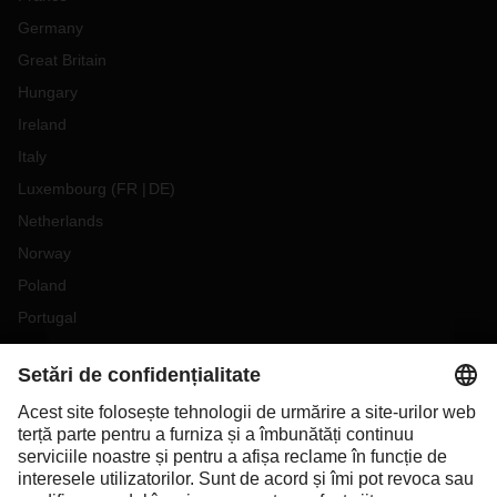
Germany
Great Britain
Hungary
Ireland
Italy
Luxembourg
(
FR
DE
)
Netherlands
Norway
Poland
Portugal
Romania
Slovakia
Spain
Sweden
Switzerland
(
DE
FR
)