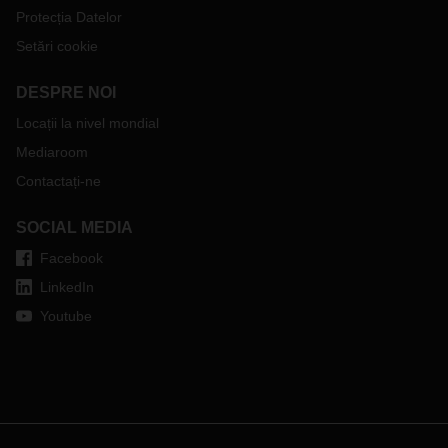
MMA de peste 2,5t va transforma fundamental segmentul de
Protecția Datelor
livrari express, care pana acum s-a bazat pe flexibilitate si
Setări cookie
pe timpi de condus mai putin restrictivi. Noile reguli aliniaza
aceste vehicule la standardele aplicate camioanelor de 40t,
DESPRE NOI
ceea ce va duce la cresterea timpilor de tranzit cu 30-40% si
la o reducere a capacitatii pietei cu aproximativ 40%. Pentru
Locații la nivel mondial
companiile din Romania care foloseau dubele ca solutie
Mediaroom
express, impactul va fi imediat: costuri mai mari,
Contactați-ne
disponibilitate redusa si o scadere a fiabilitatii transporturilor
ad-hoc. In acest context, devine si mai relevant rolul
furnizorilor de solutii logistice integrate, stabile.
SOCIAL MEDIA
Facebook
LinkedIn
Youtube