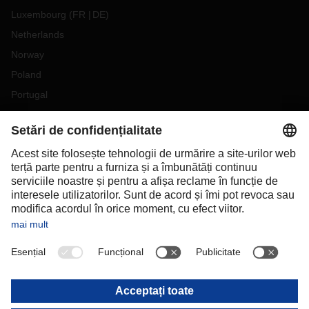
Luxembourg
(
FR
DE
)
Netherlands
Norway
Poland
Portugal
Romania
Slovakia
Spain
Sweden
Switzerland
(
DE
FR
)
Turkey
OCEANIA
Australia
New Zealand