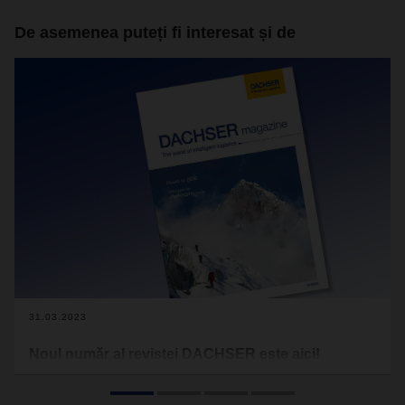
De asemenea puteți fi interesat și de
31.03.2023
Noul număr al revistei DACHSER este aici!
Capacitatea maximă, competența tehnică, puterea cognitivă,
experiența, conștientizarea riscurilor, colaborarea și