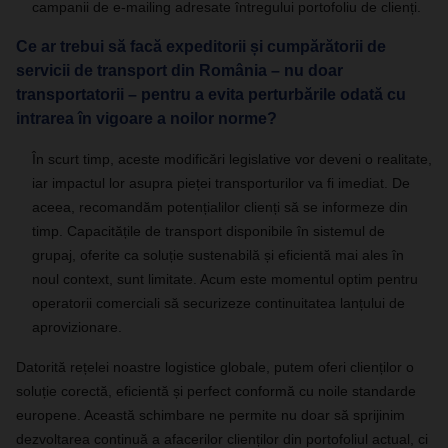
campanii de e-mailing adresate întregului portofoliu de clienți.
Ce ar trebui să facă expeditorii și cumpărătorii de
servicii de transport din România – nu doar
transportatorii – pentru a evita perturbările odată cu
intrarea în vigoare a noilor norme?
În scurt timp, aceste modificări legislative vor deveni o realitate,
iar impactul lor asupra pieței transporturilor va fi imediat. De
aceea, recomandăm potențialilor clienți să se informeze din
timp. Capacitățile de transport disponibile în sistemul de
grupaj, oferite ca soluție sustenabilă și eficientă mai ales în
noul context, sunt limitate. Acum este momentul optim pentru
operatorii comerciali să securizeze continuitatea lanțului de
aprovizionare.
Datorită rețelei noastre logistice globale, putem oferi clienților o
soluție corectă, eficientă și perfect conformă cu noile standarde
europene. Această schimbare ne permite nu doar să sprijinim
dezvoltarea continuă a afacerilor clienților din portofoliul actual, ci