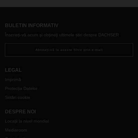
respectul pentru natură - acestea sunt multe dintre calitățile
asociate în general cu un alpinist profesionist. Însă acestea
sunt, de asemenea, trăsături pozitive pe care trebuie să le
aibă și companiile și liderii acestora, pentru a putea traversa
BULETIN INFORMATIV
terenuri dificile și a avea succes în vremuri incerte.
Înscrieți-vă acum și obțineți ultimele știri despre DACHSER
Abonați-vă la aceste filtre prin e-mail
LEGAL
Imprimă
Protecția Datelor
Setări cookie
DESPRE NOI
Locații la nivel mondial
Mediaroom