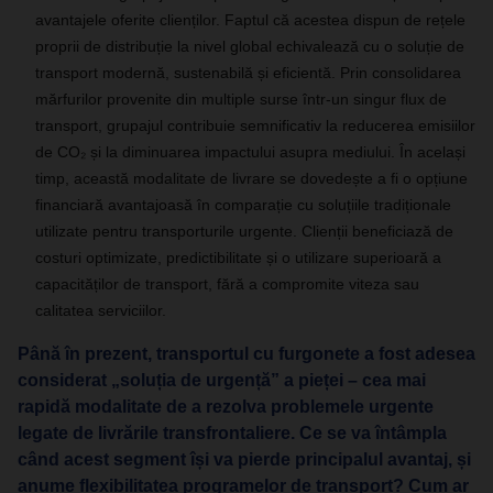
avantajele oferite clienților. Faptul că acestea dispun de rețele
proprii de distribuție la nivel global echivalează cu o soluție de
transport modernă, sustenabilă și eficientă. Prin consolidarea
mărfurilor provenite din multiple surse într‑un singur flux de
transport, grupajul contribuie semnificativ la reducerea emisiilor
de CO₂ și la diminuarea impactului asupra mediului. În același
timp, această modalitate de livrare se dovedește a fi o opțiune
financiară avantajoasă în comparație cu soluțiile tradiționale
utilizate pentru transporturile urgente. Clienții beneficiază de
costuri optimizate, predictibilitate și o utilizare superioară a
capacităților de transport, fără a compromite viteza sau
calitatea serviciilor.
Până în prezent, transportul cu furgonete a fost adesea
considerat „soluția de urgență” a pieței – cea mai
rapidă modalitate de a rezolva problemele urgente
legate de livrările transfrontaliere. Ce se va întâmpla
când acest segment își va pierde principalul avantaj, și
anume flexibilitatea programelor de transport? Cum ar