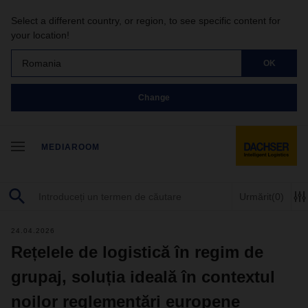
Select a different country, or region, to see specific content for
your location!
Romania
OK
Change
MEDIAROOM
Urmărit
(0)
24.04.2026
Rețelele de logistică în regim de
grupaj, soluția ideală în contextul
noilor reglementări europene