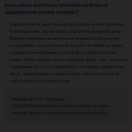
putea afecta acest lucru termenele de livrare și
angajamentele privind serviciile?
Transporturile în regim de urgență, utilizate în mod tradițional
în industria auto, vor cunoaște o transformare semnificativă.
Această schimbare va determina o dinamică nouă pe piața
transporturilor, în care frecvența fluxurilor de marfă va crește,
asigurând aprovizionarea continuă fără a afecta timpii de
tranzit. Astfel, cerințele pentru expedițiile de tip “rush” vor putea
fi gestionate eficient, rezultatul fiind o combinație optimă între
viteză, disponibilitate și costuri reduse, adică exact ceea ce
solicită clienții în contextul actual.
Interviu cu:
Dan Georgescu
DACHSER România oferă servicii premium și suport
strategic pentru creșterea durabilă a businessurilor.