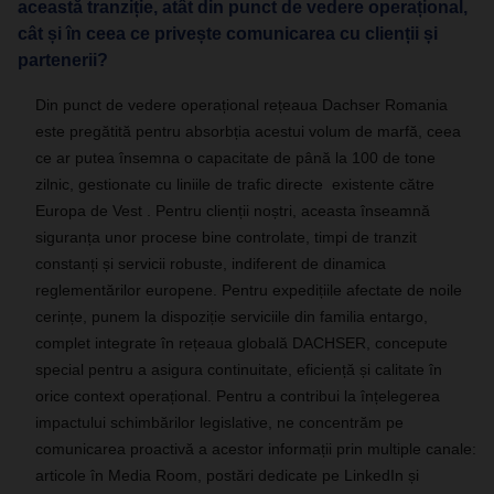
această tranziție, atât din punct de vedere operațional,
cât și în ceea ce privește comunicarea cu clienții și
partenerii?
Din punct de vedere operațional rețeaua Dachser Romania
este pregătită pentru absorbția acestui volum de marfă, ceea
ce ar putea însemna o capacitate de până la 100 de tone
zilnic, gestionate cu liniile de trafic directe existente către
Europa de Vest . Pentru clienții noștri, aceasta înseamnă
siguranța unor procese bine controlate, timpi de tranzit
constanți și servicii robuste, indiferent de dinamica
reglementărilor europene. Pentru expedițiile afectate de noile
cerințe, punem la dispoziție serviciile din familia entargo,
complet integrate în rețeaua globală DACHSER, concepute
special pentru a asigura continuitate, eficiență și calitate în
orice context operațional. Pentru a contribui la înțelegerea
impactului schimbărilor legislative, ne concentrăm pe
comunicarea proactivă a acestor informații prin multiple canale:
articole în Media Room, postări dedicate pe LinkedIn și