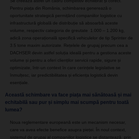
Se creează astfel un cadru competitiv echilibrat și corect.
Pentru piața din România, schimbarea generează o
oportunitate strategică permițând companiilor logistice cu
infrastructură globală de distribuție să absoarbă aceste
volume, respectiv categoria de greutate 1.000 – 1.200 kg,
adică zona operațională specifică vehiculelor de tip Sprinter de
3.5 tone maxim autorizate. Rețelele de grupaj precum cea a
DACHSER devin astfel soluția ideală pentru a gestiona aceste
volume și pentru a oferi clienților servicii rapide, sigure și
optimizate, într-un context în care cerințele legislative se
înmulțesc, iar predictibilitatea și eficiența logistică devin
esențiale.
Această schimbare va face piața mai sănătoasă și mai
echitabilă sau pur și simplu mai scumpă pentru toată
lumea?
Noua reglementare europeană este un mecanism necesar,
care va avea efecte benefice asupra pieței. În noul context,
sistemul de grupaj al companiilor logistice se distanțează prin