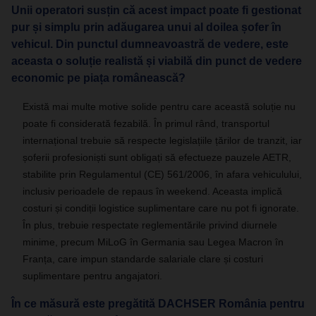
Unii operatori susțin că acest impact poate fi gestionat
pur și simplu prin adăugarea unui al doilea șofer în
vehicul. Din punctul dumneavoastră de vedere, este
aceasta o soluție realistă și viabilă din punct de vedere
economic pe piața românească?
Există mai multe motive solide pentru care această soluție nu
poate fi considerată fezabilă. În primul rând, transportul
internațional trebuie să respecte legislațiile țărilor de tranzit, iar
șoferii profesioniști sunt obligați să efectueze pauzele AETR,
stabilite prin Regulamentul (CE) 561/2006, în afara vehiculului,
inclusiv perioadele de repaus în weekend. Aceasta implică
costuri și condiții logistice suplimentare care nu pot fi ignorate.
În plus, trebuie respectate reglementările privind diurnele
minime, precum MiLoG în Germania sau Legea Macron în
Franța, care impun standarde salariale clare și costuri
suplimentare pentru angajatori.
În ce măsură este pregătită DACHSER România pentru