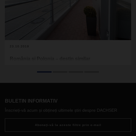
23.10.2019
România și Polonia – destin similar
Poziționarea geografică, precum și implicațiile spațiului baltic
și pontic, unde s-au ciocnit de-a lungul timpului cele mai
mari imperii, au construit premisele unui destin aproximativ
comun pentru România și Polonia, din diverse puncte de
vedere.
BULETIN INFORMATIV
Înscrieți-vă acum și obțineți ultimele știri despre DACHSER
Abonați-vă la aceste filtre prin e-mail