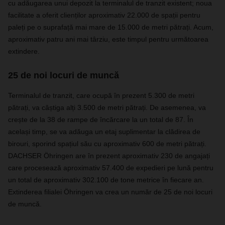
cu adăugarea unui depozit la terminalul de tranzit existent; noua
facilitate a oferit clienților aproximativ 22.000 de spații pentru
paleți pe o suprafață mai mare de 15.000 de metri pătrați. Acum,
aproximativ patru ani mai târziu, este timpul pentru următoarea
extindere.
25 de noi locuri de muncă
Terminalul de tranzit, care ocupă în prezent 5.300 de metri
pătrați, va câștiga alți 3.500 de metri pătrați. De asemenea, va
crește de la 38 de rampe de încărcare la un total de 87. În
același timp, se va adăuga un etaj suplimentar la clădirea de
birouri, sporind spațiul său cu aproximativ 600 de metri pătrați.
DACHSER Öhringen are în prezent aproximativ 230 de angajați
care procesează aproximativ 57.400 de expedieri pe lună pentru
un total de aproximativ 302.100 de tone metrice în fiecare an.
Extinderea filialei Öhringen va crea un număr de 25 de noi locuri
de muncă.