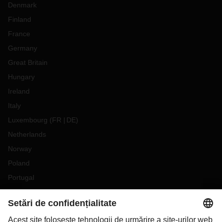
Denmark
Finland
France
Germany
Great Britain
Hungary
Ireland
Italy
Luxembourg
(
FR
DE
)
Netherlands
Norway
Poland
Portugal
Romania
Slovakia
Spain