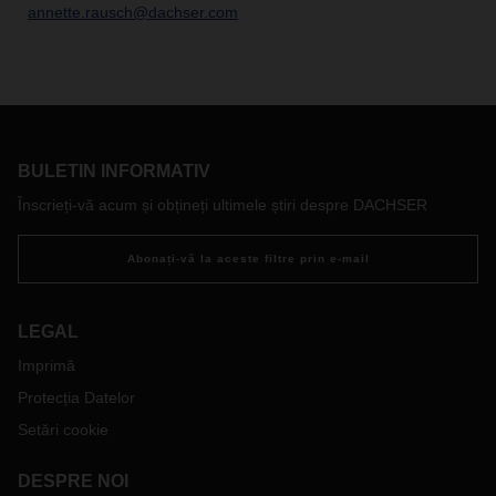
annette.rausch@dachser.com
BULETIN INFORMATIV
Înscrieți-vă acum și obțineți ultimele știri despre DACHSER
Abonați-vă la aceste filtre prin e-mail
LEGAL
Imprimă
Protecția Datelor
Setări cookie
DESPRE NOI