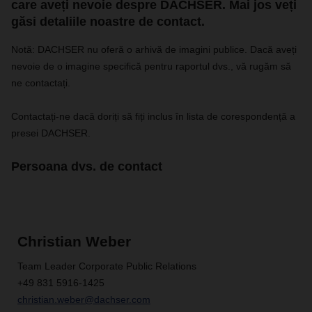
care aveți nevoie despre DACHSER. Mai jos veți
găsi detaliile noastre de contact.
Notă: DACHSER nu oferă o arhivă de imagini publice. Dacă aveți
nevoie de o imagine specifică pentru raportul dvs., vă rugăm să
ne contactați.
Contactați-ne dacă doriți să fiți inclus în lista de corespondență a
presei DACHSER.
Persoana dvs. de contact
Christian Weber
Team Leader Corporate Public Relations
+49 831 5916-1425
christian.weber@dachser.com