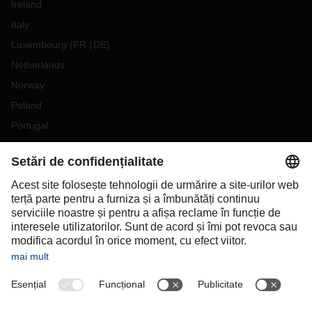
Ireland
Italy
Luxembourg
(
FR
DE
)
Netherlands
Norway
Poland
Portugal
Romania
Slovakia
Spain
Sweden
Switzerland
(
DE
FR
)
Turkey
OCEANIA
Australia