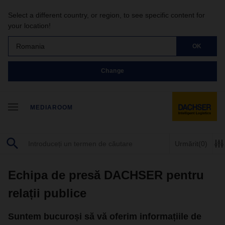
Select a different country, or region, to see specific content for
your location!
Romania
OK
Change
MEDIAROOM
Urmărit
(0)
Echipa de presă DACHSER pentru
relații publice
Suntem bucuroși să vă oferim informațiile de